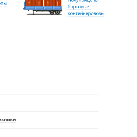
епы
бортовые-
контейнеровозы
ехники