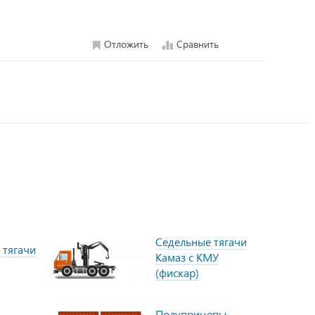
Отложить
Сравнить
Седельные тягачи
 тягачи
Камаз с КМУ
(фискар)
Полуприцепы