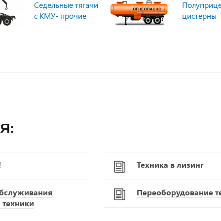
Седельные тягачи
Полуприц
с КМУ- прочие
цистерны
я:
!
Техника в лизинг
обслуживания
Переоборудование т
 техники