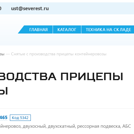
0
ust@severest.ru
ГЛАВНАЯ
КАТАЛОГ
ТЕХНИКА НА СКЛАДЕ
зы
—
Снятые с производства прицепы контейнеровозы
ЗВОДСТВА ПРИЦЕПЫ
Ы
465
Код:
5342
ейнеровоз, двухосный, двухскатный, рессорная подвеска, АБС