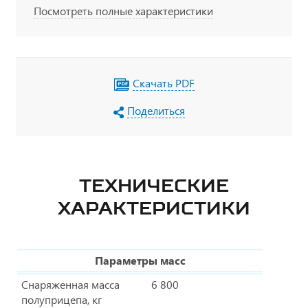
Посмотреть полные характеристики
TEBS, огнетушитель, заземление, набор ADR
Скачать PDF
Поделиться
ТЕХНИЧЕСКИЕ
ХАРАКТЕРИСТИКИ
Параметры масс
Снаряженная масса
6 800
полуприцепа, кг