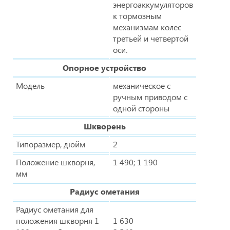
энергоаккумуляторов
к тормозным
механизмам колес
третьей и четвертой
оси.
Опорное устройство
Модель
механическое с
ручным приводом с
одной стороны
Шкворень
Типоразмер, дюйм
2
Положение шкворня,
1 490; 1 190
мм
Радиус ометания
Радиус ометания для
положения шкворня 1
1 630