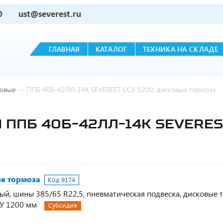
0
ust@severest.ru
ГЛАВНАЯ
КАТАЛОГ
ТЕХНИКА НА СКЛАДЕ
овые
—
ППБ 40Б-42ЛЛ-14К SEVEREST ССУ 1200, дисковые тормоза
ППБ 40Б-42ЛЛ-14К SEVERES
ые тормоза
Код:
9174
ный, шины 385/65 R22,5, пневматическая подвеска, дисковые 
СУ 1200 мм
Субсидия