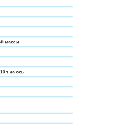
ой массы
0 т на ось