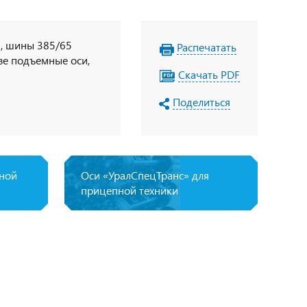
й, шины 385/65
Распечатать
ве подъемные оси,
Скачать PDF
Поделиться
пной
Оси «УралСпецТранс» для
прицепной техники