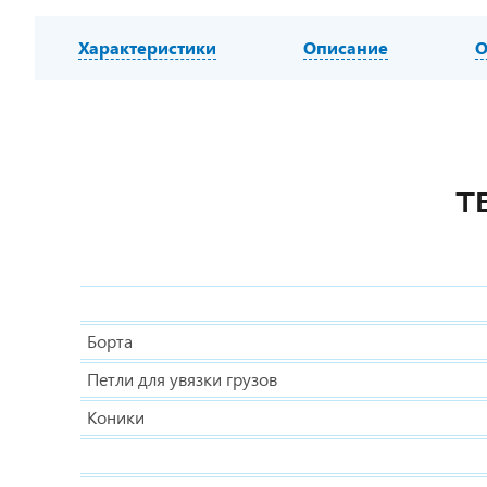
Характеристики
Описание
О
Т
Борта
Петли для увязки грузов
Коники