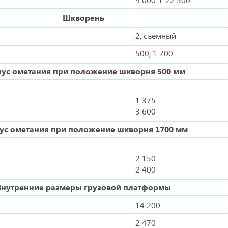
Шкворень
2, съемный
500, 1 700
иус ометания при положение шкворня 500 мм
1 375
3 600
ус ометания при положение шкворня 1700 мм
2 150
2 400
Внутренние размеры грузовой платформы
14 200
2 470