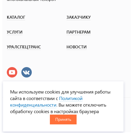
КАТАЛОГ
ЗАКАЗЧИКУ
УСЛУГИ
ПАРТНЕРАМ
УРАЛСПЕЦТРАНС
НОВОСТИ
Мы используем cookies для улучшения работы
сайта в соответствии с
Политикой
УралСпецТранс
конфиденциальности
. Вы можете отключить
© ООО «Урал СТ», 2000-2026
обработку cookies в настройках браузера
Политика конфиденциальности
Принять
RUS
ENG
CHN