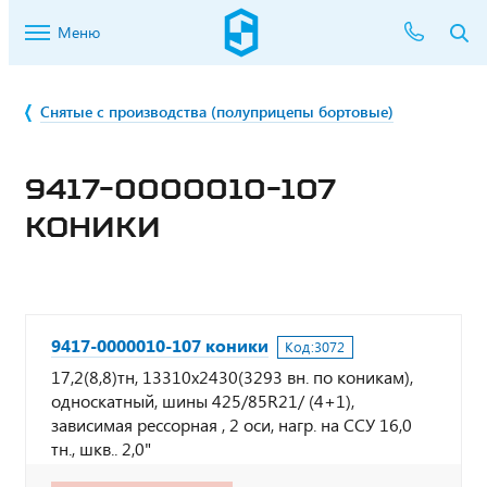
Меню
Снятые с производства (полуприцепы бортовые)
9417-0000010-107
КОНИКИ
9417-0000010-107 коники
Код:
3072
17,2(8,8)тн, 13310х2430(3293 вн. по коникам),
односкатный, шины 425/85R21/ (4+1),
зависимая рессорная , 2 оси, нагр. на ССУ 16,0
тн., шкв.. 2,0"