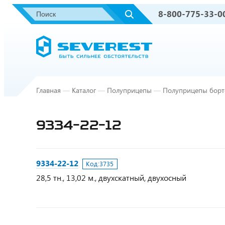
8-800-775-33-0
Главная
—
Каталог
—
Полуприцепы
—
Полуприцепы борт
9334-22-12
9334-22-12
Код:
3735
28,5 тн., 13,02 м., двухскатный, двухосный