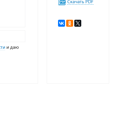
Скачать PDF
сти
и даю