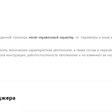
 данной странице,
носят справочный характер
, т.к. параметры и иные
енять технические характеристики автотехники, а также состав и пере
ов конструкции, работоспособности автотехники и не изменяют ее на
джера