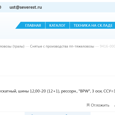
0
ust@severest.ru
ГЛАВНАЯ
КАТАЛОГ
ТЕХНИКА НА СКЛАДЕ
ловозы (тралы)
—
Снятые с производства пп-тяжеловозы
—
9416-00
ускатный, шины 12,00-20 (12+1), рессорн., "BPW", 3 оси, ССУ=
Отложить