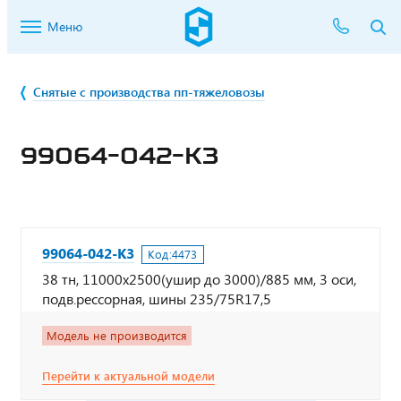
Меню
Снятые с производства пп-тяжеловозы
99064-042-К3
99064-042-К3
Код:
4473
38 тн, 11000х2500(ушир до 3000)/885 мм, 3 оси,
подв.рессорная, шины 235/75R17,5
Модель не производится
Перейти к актуальной модели