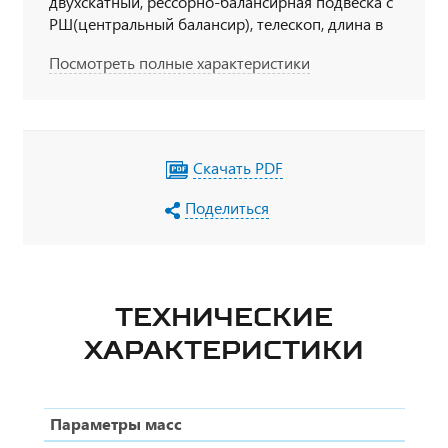
двухскатный, рессорно-балансирная подвеска с
РШ(центральный балансир), телескоп, длина в
сложенном состоянии 16,5м, длина в
Посмотреть полные характеристики
разложенном состоянии 26,05м
Скачать PDF
Поделиться
ТЕХНИЧЕСКИЕ
ХАРАКТЕРИСТИКИ
Параметры масс