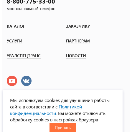
8-800-775-33-00
многоканальный телефон
КАТАЛОГ
ЗАКАЗЧИКУ
УСЛУГИ
ПАРТНЕРАМ
УРАЛСПЕЦТРАНС
НОВОСТИ
Мы используем cookies для улучшения работы
сайта в соответствии с
Политикой
УралСпецТранс
конфиденциальности
. Вы можете отключить
© ООО «Урал СТ», 2000-2026
обработку cookies в настройках браузера
Политика конфиденциальности
Принять