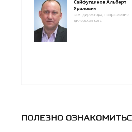
Сайфутдинов Альберт
Уралович
зам. директора, направление -
дилерская сеть
Полезно ознакомитьс