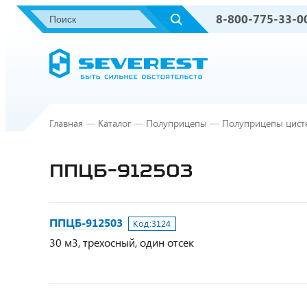
8-800-775-33-0
Главная
—
Каталог
—
Полуприцепы
—
Полуприцепы цист
ППЦБ-912503
ППЦБ-912503
Код:
3124
30 м3, трехосный, один отсек