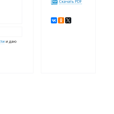
Скачать PDF
сти
и даю