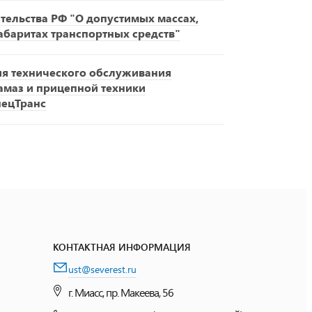
ельства РФ "О допустимых массах,
габаритах транспортных средств"
ия технического обслуживания
амаз и прицепной техники
пецТранс
КОНТАКТНАЯ ИНФОРМАЦИЯ
ust@severest.ru
г. Миасс, пр. Макеева, 56