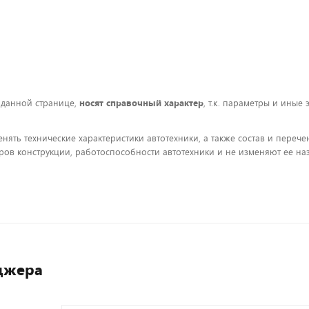
 данной странице,
носят справочный характер
, т.к. параметры и иные
енять технические характеристики автотехники, а также состав и пере
ов конструкции, работоспособности автотехники и не изменяют ее на
джера