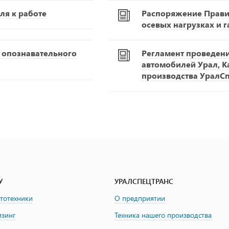
ля к работе
Распоряжение Правит
осевых нагрузках и 
С опознавательного
Регламент проведен
автомобилей Урал, К
производства УралС
У
УРАЛСПЕЦТРАНС
втотехники
О предприятии
изинг
Техника нашего производства