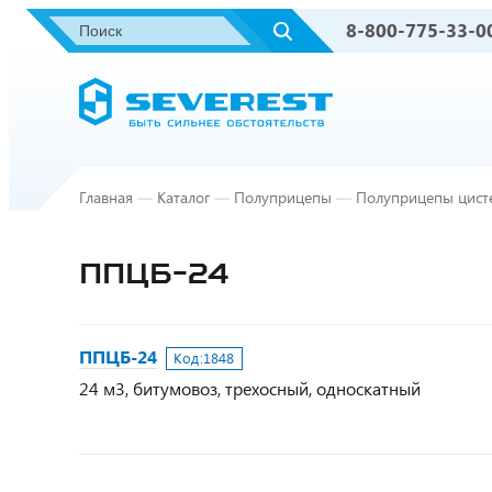
8-800-775-33-0
Главная
—
Каталог
—
Полуприцепы
—
Полуприцепы цист
ППЦБ-24
ППЦБ-24
Код:
1848
24 м3, битумовоз, трехосный, односкатный