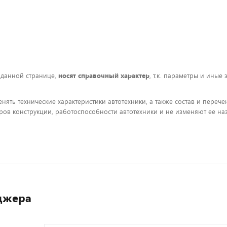
 данной странице,
носят справочный характер
, т.к. параметры и иные
енять технические характеристики автотехники, а также состав и пере
ов конструкции, работоспособности автотехники и не изменяют ее на
джера