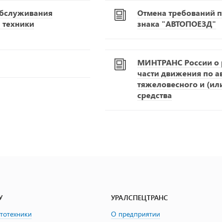
обслуживания
Отмена требований п
 техники
знака "АВТОПОЕЗД"
МИНТРАНС России о р
части движения по 
тяжеловесного и (ил
средства
У
УРАЛСПЕЦТРАНС
втотехники
О предприятии