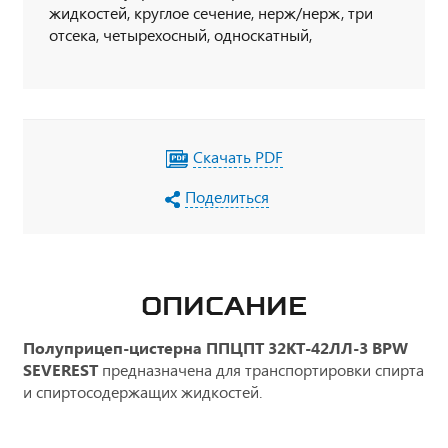
жидкостей, круглое сечение, нерж/нерж, три
отсека, четырехосный, односкатный,
пневматическая подвеска, две подъемные оси,
BPW, TEBS, утепление 150 мм
Скачать PDF
Поделиться
ОПИСАНИЕ
Полуприцеп-цистерна ППЦПТ 32КТ-42ЛЛ-3 BPW
SEVEREST
предназначена для транспортировки спирта
и спиртосодержащих жидкостей.