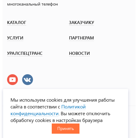
многоканальный телефон
КАТАЛОГ
ЗАКАЗЧИКУ
УСЛУГИ
ПАРТНЕРАМ
УРАЛСПЕЦТРАНС
НОВОСТИ
Мы используем cookies для улучшения работы
сайта в соответствии с
Политикой
УралСпецТранс
конфиденциальности
. Вы можете отключить
© ООО «Урал СТ», 2000-2026
обработку cookies в настройках браузера
Политика конфиденциальности
Принять
RUS
ENG
CHN