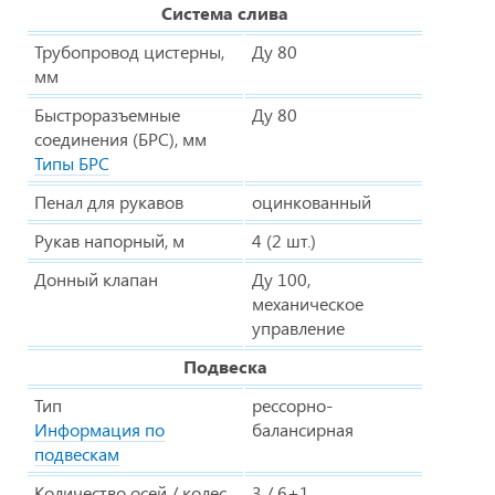
Система слива
Трубопровод цистерны,
Ду 80
мм
Быстроразъемные
Ду 80
соединения (БРС), мм
Типы БРС
Пенал для рукавов
оцинкованный
Рукав напорный, м
4 (2 шт.)
Донный клапан
Ду 100,
механическое
управление
Подвеска
Тип
рессорно-
Информация по
балансирная
подвескам
Количество осей / колес
3 / 6+1