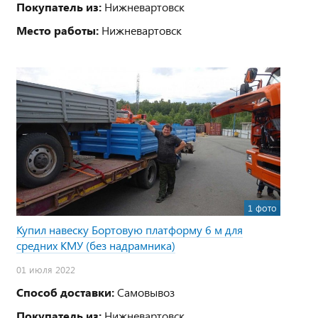
Покупатель из:
Нижневартовск
Место работы:
Нижневартовск
1 фото
Купил навеску Бортовую платформу 6 м для
средних КМУ (без надрамника)
01 июля 2022
Способ доставки:
Самовывоз
Покупатель из:
Нижневартовск