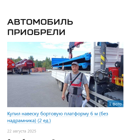
Автомобиль
приобрели
1 фото
Купил навеску бортовую платформу 6 м (без
надрамника) (2 ед.)
22 августа 2025