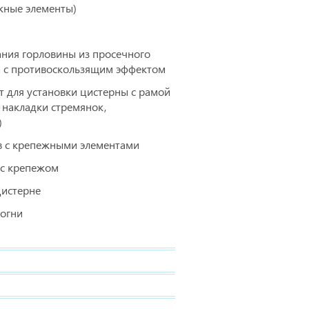
жные элементы)
ния горловины из просечного
а с противоскользящим эффектом
 для установки цистерны с рамой
 накладки стремянок,
)
 с крепежными элементами
 с крепежом
цистерне
 огни