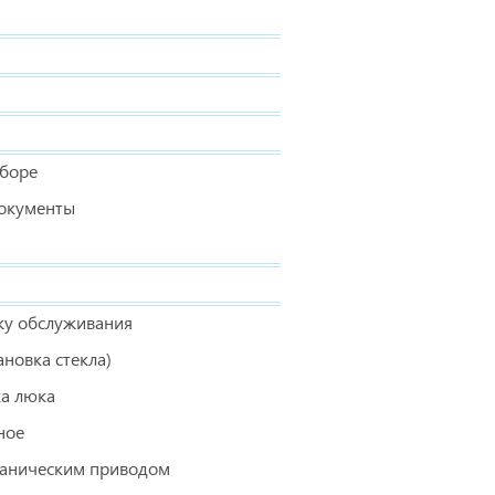
сборе
окументы
ку обслуживания
ановка стекла)
а люка
ное
ханическим приводом