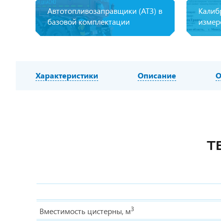
Автотопливозаправщики (АТЗ) в
Калиб
базовой комплектации
измер
Характеристики
Описание
О
Т
3
Вместимость цистерны, м