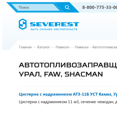
8-800-775-33-0
Главная
—
Каталог
—
Навески
—
Навески - Автотопливоз
АВТОТОПЛИВОЗАПРАВЩИ
УРАЛ, FAW, SHACMAN
Цистерна с надрамником АТЗ-11Б УСТ Камаз, 
Цистерна с надрамником 11 м3, сечение чемодан, д