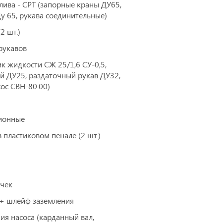
лива - СРТ (запорные краны ДУ65,
у 65, рукава соединительные)
2 шт.)
рукавов
ик жидкости СЖ 25/1,6 СУ-0,5,
й ДУ25, раздаточный рукав ДУ32,
сос СВН-80.00)
ионные
 пластиковом пенале (2 шт.)
ичек
 + шлейф заземления
я насоса (карданный вал,