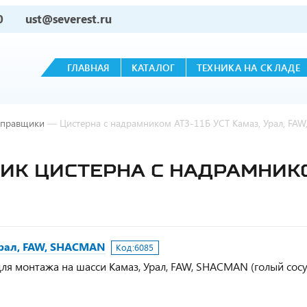
0
ust@severest.ru
ГЛАВНАЯ
КАТАЛОГ
ТЕХНИКА НА СКЛАДЕ
аправщики
—
Цистерна с надрамником АТЗ-11Б УСТ Камаз, Урал, FA
К ЦИСТЕРНА С НАДРАМНИКОМ
Урал, FAW, SHACMAN
Код:
6085
ля монтажа на шасси Камаз, Урал, FAW, SHACMAN (голый сосу