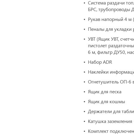
Система раздачи топ
БРС, трубопроводы Д
Рукав напорный 4 м (
Пеналы для укладки 
УВТ (Ящик УВТ, счетч
пистолет раздаточны
6 м, фильтр ДУ50, на
Набор ADR
Наклейки информац
Огнетушитель ОП-6 в
Ящик для песка
Ящик для кошмы
Держатели для табл
Катушка заземления
Комплект подключени