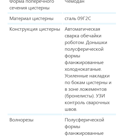
Форма поперечного
Чемодан
сечения цистерны
Материал цистерны
сталь 09Г2С
Конструкция цистерны
Автоматическая
сварка обечайки
роботом. Донышки
полусферической
формы
фланжированные
холоднокатаные.
Усиленные накладки
по бокам цистерны и
в зоне ложементов
(бронелисты). УЗИ
контроль сварочных
швов.
Волнорезы
Полусферической
формы
фланжированные