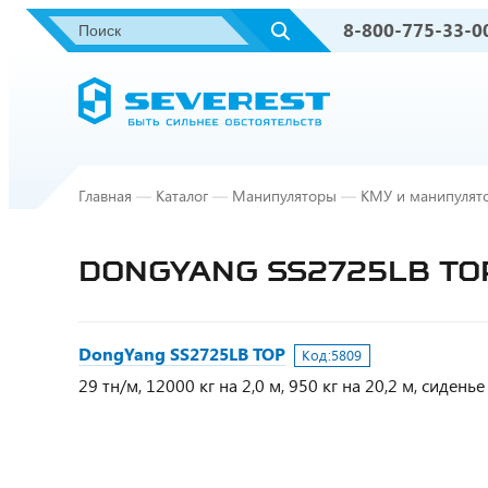
8-800-775-33-0
Главная
—
Каталог
—
Манипуляторы
—
КМУ и манипулят
DONGYANG SS2725LB ТО
DongYang SS2725LB ТОР
Код:
5809
29 тн/м, 12000 кг на 2,0 м, 950 кг на 20,2 м, сиде