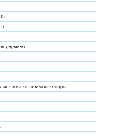
/35
/18
непрерывно
авлические выдвижные опоры
0