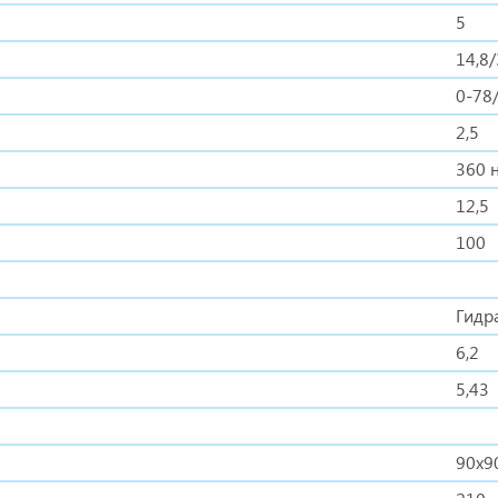
5
14,8
0-78
2,5
360 
12,5
100
Гидр
6,2
5,43
90х9