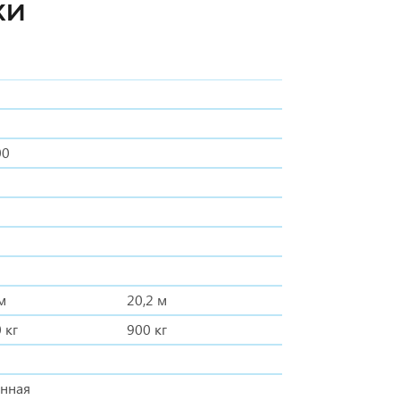
КИ
00
м
20,2 м
 кг
900 кг
анная