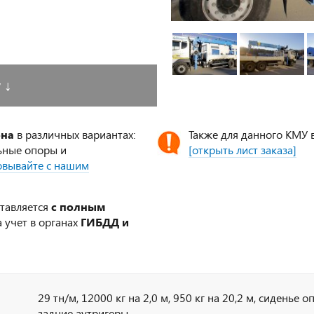
у
↓
ена
в различных вариантах:
Также для данного КМУ 
ьные опоры и
[открыть лист заказа]
совывайте с нашим
ставляется
с полным
 учет в органах
ГИБДД и
29 тн/м, 12000 кг на 2,0 м, 950 кг на 20,2 м, сиденье 
задние аутригеры