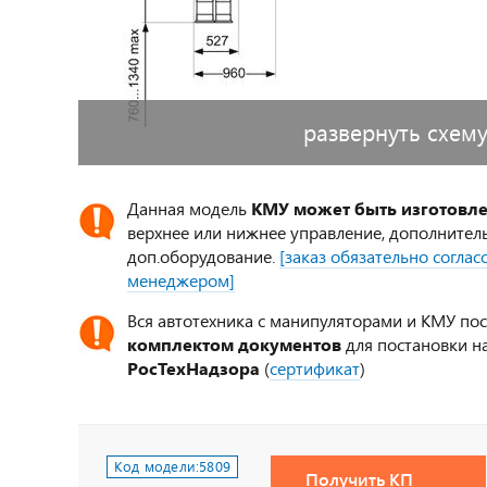
развернуть схем
Данная модель
КМУ может быть изготовл
верхнее или нижнее управление, дополнител
доп.оборудование.
[заказ обязательно согла
менеджером]
Вся автотехника с манипуляторами и КМУ по
комплектом документов
для постановки на
РосТехНадзора
(
сертификат
)
Код модели:
5809
Получить КП