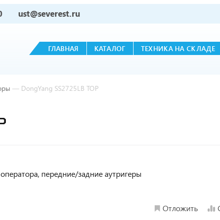
0
ust@severest.ru
ГЛАВНАЯ
КАТАЛОГ
ТЕХНИКА НА СКЛАДЕ
оры
—
DongYang SS2725LB ТОР
Р
нье оператора, передние/задние аутригеры
Отложить