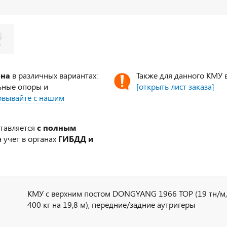
ена
в различных вариантах:
Также для данного КМУ 
ьные опоры и
[открыть лист заказа]
совывайте с нашим
ставляется
с полным
 учет в органах
ГИБДД и
КМУ с верхним постом DONGYANG 1966 ТОР (19 тн/м, 8
400 кг на 19,8 м), передние/задние аутригеры