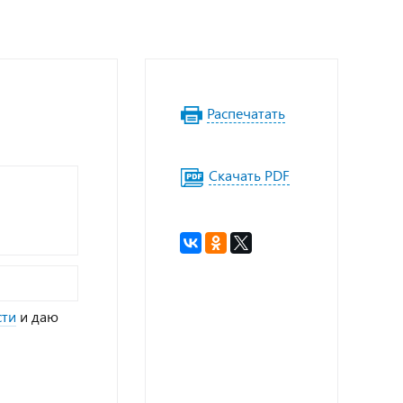
Распечатать
Скачать PDF
сти
и даю