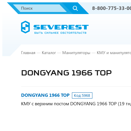
8-800-775-33-0
Главная
—
Каталог
—
Манипуляторы
—
КМУ и манипулят
DONGYANG 1966 ТОР
DONGYANG 1966 ТОР
Код:
5968
КМУ с верхним постом DONGYANG 1966 ТОР (19 тн/м, 