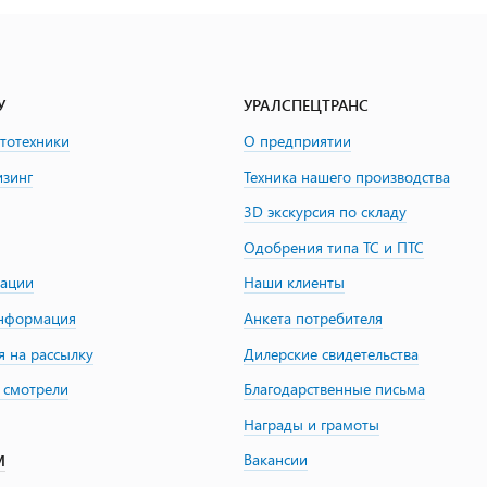
У
УРАЛСПЕЦТРАНС
втотехники
О предприятии
изинг
Техника нашего производства
3D экскурсия по складу
Одобрения типа ТС и ПТС
зации
Наши клиенты
информация
Анкета потребителя
я на рассылку
Дилерские свидетельства
 смотрели
Благодарственные письма
Награды и грамоты
Вакансии
М