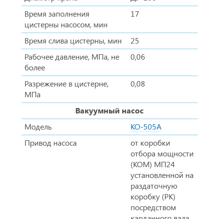
Время заполнения
17
цистерны насосом, мин
Время слива цистерны, мин
25
Рабочее давление, МПа, не
0,06
более
Разрежение в цистерне,
0,08
МПа
Вакуумный насос
Модель
КО-505А
Привод насоса
от коробки
отбора мощности
(КОМ) МП24
установленной на
раздаточную
коробку (РК)
посредством
карданного вала