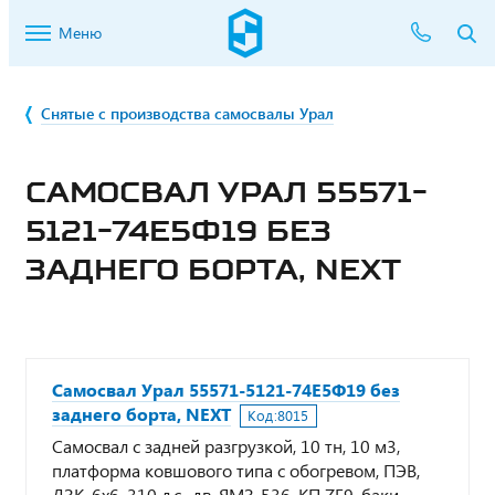
Меню
Снятые с производства самосвалы Урал
САМОСВАЛ УРАЛ 55571-
5121-74Е5Ф19 БЕЗ
ЗАДНЕГО БОРТА, NEXT
Самосвал Урал 55571-5121-74Е5Ф19 без
заднего борта, NEXT
Код:
8015
Самосвал с задней разгрузкой, 10 тн, 10 м3,
платформа ковшового типа с обогревом, ПЭВ,
ДЗК, 6х6, 310 л.с., дв. ЯМЗ-536, КП ZF9, баки