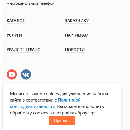
многоканальный телефон
КАТАЛОГ
ЗАКАЗЧИКУ
УСЛУГИ
ПАРТНЕРАМ
УРАЛСПЕЦТРАНС
НОВОСТИ
Мы используем cookies для улучшения работы
сайта в соответствии с
Политикой
УралСпецТранс
конфиденциальности
. Вы можете отключить
© ООО «Урал СТ», 2000-2026
обработку cookies в настройках браузера
Политика конфиденциальности
Принять
RUS
ENG
CHN