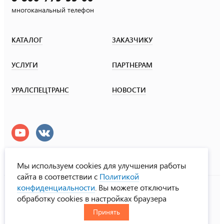
многоканальный телефон
КАТАЛОГ
ЗАКАЗЧИКУ
УСЛУГИ
ПАРТНЕРАМ
УРАЛСПЕЦТРАНС
НОВОСТИ
Мы используем cookies для улучшения работы
сайта в соответствии с
Политикой
УралСпецТранс
конфиденциальности
. Вы можете отключить
© ООО «Урал СТ», 2000-2026
обработку cookies в настройках браузера
Политика конфиденциальности
Принять
RUS
ENG
CHN