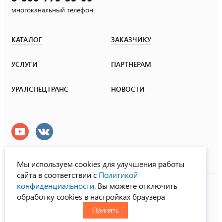
многоканальный телефон
КАТАЛОГ
ЗАКАЗЧИКУ
УСЛУГИ
ПАРТНЕРАМ
УРАЛСПЕЦТРАНС
НОВОСТИ
Мы используем cookies для улучшения работы
сайта в соответствии с
Политикой
УралСпецТранс
конфиденциальности
. Вы можете отключить
© ООО «Урал СТ», 2000-2026
обработку cookies в настройках браузера
Политика конфиденциальности
Принять
RUS
ENG
CHN