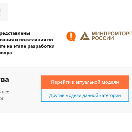
представлены
ования и пожелания по
те на этапе разработки
овора.
тва
Перейти к актуальной модели
 нее
Другие модели данной категории
г.