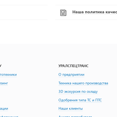
Наша политика качест
У
УРАЛСПЕЦТРАНС
втотехники
О предприятии
изинг
Техника нашего производства
3D экскурсия по складу
Одобрения типа ТС и ПТС
зации
Наши клиенты
информация
Анкета потребителя