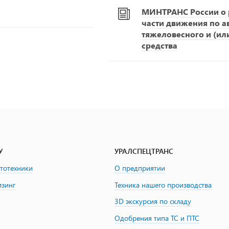
МИНТРАНС России о р
части движения по 
тяжеловесного и (ил
средства
У
УРАЛСПЕЦТРАНС
втотехники
О предприятии
изинг
Техника нашего производства
3D экскурсия по складу
Одобрения типа ТС и ПТС