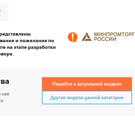
представлены
ования и пожелания по
те на этапе разработки
овора.
тва
Перейти к актуальной модели
 нее
Другие модели данной категории
г.