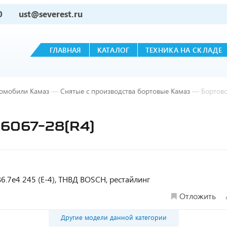
0
ust@severest.ru
ГЛАВНАЯ
КАТАЛОГ
ТЕХНИКА НА СКЛАДЕ
томобили Камаз
—
Снятые с производства бортовые Камаз
—
Бортово
6067-28(R4)
SB6.7e4 245 (Е-4), ТНВД BOSCH, рестайлинг
Отложить
Другие модели данной категории