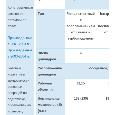
Конструктивные
изменения
Тип
Четырехтактный
Четырехт
автомобиля
с
с
Урал:
воспламенением
воспламе
от сжатия и
от сжа
Произведенные
турбонаддувом
в 2001-2003 гг.
Произведенные
Число
6
6
в 2003-2004 гг.
цилиндров
Базовые
Расположение
V-образное, уго
нормативы
цилиндров
трудоемкости
Рабочий
11,15
11,1
основных
объем, л
операций по
Номинальная
169 (230)
132 (1
подготовке,
мощность, кВт
обслуживанию
(л.с.)
и ремонту