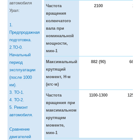
автомобиля
Частота
2100
210
Урал:
вращения
коленчатого
1.
вала при
Предпродажная
номинальной
подготовка.
мощности,
2.ТО-0.
мин-1
Начальный
Максимальный
882 (90)
667 (
период
крутящий
эксплуатации
момент, Н·м
(после 1000
(кгс·м)
км).
3. ТО-1.
Частота
1100-1300
1250-1
4. ТО-2.
вращения при
5. Ремонт
максимальном
автомобиля.
крутящем
моменте,
Сравнение
мин-1
двигателей