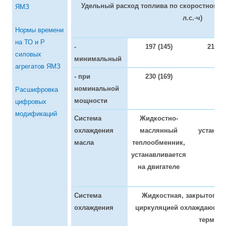
Удельный расход топлива по скоростной хара
ЯМЗ
л.с.·ч)
Нормы времени
на ТО и Р
-
197 (145)
214 (1
силовых
минимальный
агрегатов ЯМЗ
- при
230 (169)
номинальной
Расшифровка
мощности
цифровых
модификаций
Система
Жидкостно-
Ма
охлаждения
маслянный
устанав
масла
теплообменник,
устанавливается
на двигателе
Система
Жидкостная, закрытого т
охлаждения
циркуляцией охлаждающей
термост