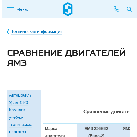
Меню
Техническая информация
CРАВНЕНИЕ ДВИГАТЕЛЕЙ
ЯМЗ
Автомобиль
Урал 4320
Комплект
Cравнение двигателе
учебно-
технических
Марка
ЯМЗ-236НЕ2
ЯМЗ-2
плакатов
двигателя
(Евро-2)