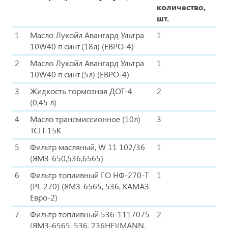
количество,
шт.
1
Масло Лукойл Авангард Ультра
1
10W40 п.синт.(18л) (ЕВРО-4)
2
Масло Лукойл Авангард Ультра
1
10W40 п.синт.(5л) (ЕВРО-4)
3
Жидкость тормозная ДОТ-4
2
(0,45 л)
4
Масло трансмиссионное (10л)
3
ТСП-15К
5
Фильтр масляный, W 11 102/36
1
(ЯМЗ-650,536,6565)
6
Фильтр топливный ГО НФ-270-Т
1
(PL 270) (ЯМЗ-6565, 536, КАМАЗ
Евро-2)
7
Фильтр топливный 536-1117075
2
(ЯМЗ-6565, 536, 236НЕ)(MANN,