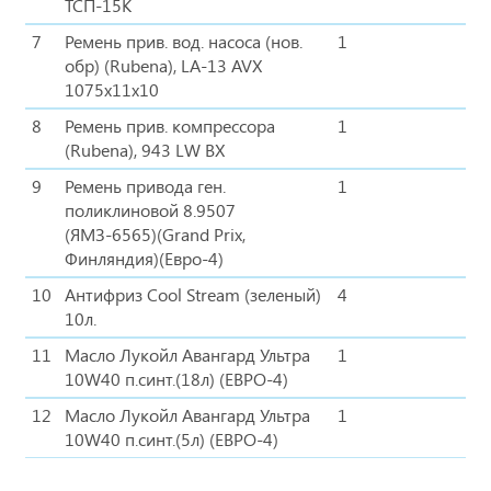
ТСП-15К
7
Ремень прив. вод. насоса (нов.
1
обр) (Rubena), LA-13 AVX
1075х11х10
8
Ремень прив. компрессора
1
(Rubena), 943 LW BX
9
Ремень привода ген.
1
поликлиновой 8.9507
(ЯМЗ-6565)(Grand Prix,
Финляндия)(Евро-4)
10
Антифриз Cool Stream (зеленый)
4
10л.
11
Масло Лукойл Авангард Ультра
1
10W40 п.синт.(18л) (ЕВРО-4)
12
Масло Лукойл Авангард Ультра
1
10W40 п.синт.(5л) (ЕВРО-4)