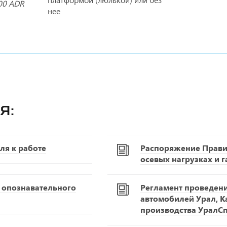
00 ADR
нее
я:
ля к работе
Распоряжение Правит
осевых нагрузках и 
С опознавательного
Регламент проведен
автомобилей Урал, К
производства УралС