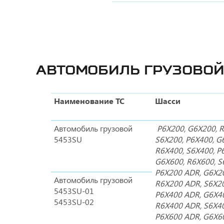
АВТОМОБИЛЬ ГРУЗОВОЙ
Наименование ТС
Шасси
Автомобиль грузовой
P6X200, G6X200, 
5453SU
S6X200, P6X400, G
R6X400, S6X400, P
G6X600, R6X600, S
P6X200 ADR, G6X2
Автомобиль грузовой
R6X200 ADR, S6X2
5453SU-01
P6X400 ADR, G6X4
5453SU-02
R6X400 ADR, S6X4
P6X600 ADR, G6X6