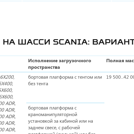
 НА ШАССИ SCANIA: ВАРИАН
Исполнение загрузочного
Полная мас
пространства
R6X200,
бортовая платформа с тентом или
19 500...42 0
6X400,
без тента
6X600,
6X600,
00 ADR,
бортовая платформа с
00 ADR,
краноманипуляторной
00 ADR,
установкой за кабиной или на
00 ADR,
заднем свесе, с рабочей
00 ADR,
платформой (люлькой) или без