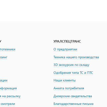
У
УРАЛСПЕЦТРАНС
втотехники
О предприятии
изинг
Техника нашего производства
3D экскурсия по складу
Одобрения типа ТС и ПТС
зации
Наши клиенты
информация
Анкета потребителя
я на рассылку
Дилерские свидетельства
 смотрели
Благодарственные письма