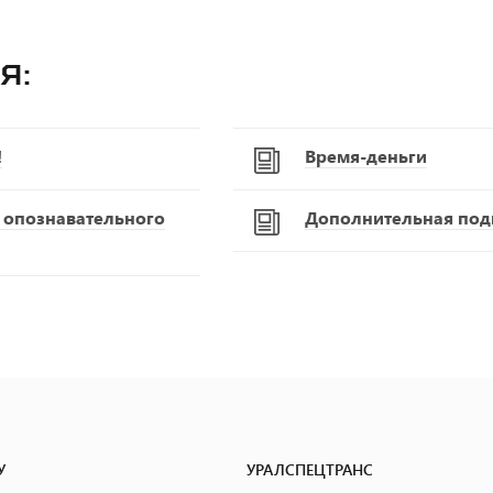
я:
!
Время-деньги
С опознавательного
Дополнительная подг
У
УРАЛСПЕЦТРАНС