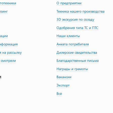
втотехники
О предприятии
изинг
Техника нашего производства
3D экскурсия по складу
Одобрения типа ТС и ПТС
зации
Наши клиенты
информация
Анкета потребителя
я на рассылку
Дилерские свидетельства
 смотрели
Благодарственные письма
Награды и грамоты
Вакансии
М
Экспорт
Всё