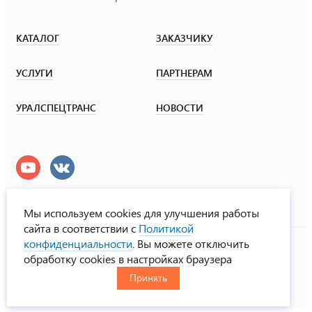
КАТАЛОГ
ЗАКАЗЧИКУ
УСЛУГИ
ПАРТНЕРАМ
УРАЛСПЕЦТРАНС
НОВОСТИ
Мы используем cookies для улучшения работы
сайта в соответствии с
Политикой
УралСпецТранс
конфиденциальности
. Вы можете отключить
© ООО «Урал СТ», 2000-2026
обработку cookies в настройках браузера
Политика конфиденциальности
Принять
RUS
ENG
CHN