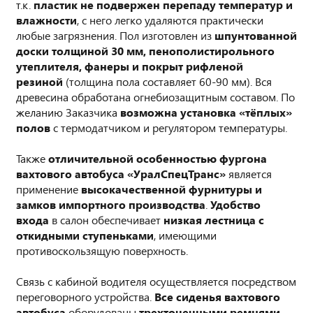
т.к.
пластик не подвержен перепаду температур и
влажности
, с него легко удаляются практически
любые загрязнения. Пол изготовлен из
шпунтованной
доски толщиной 30 мм, пенополистирольного
утеплителя, фанеры и покрыт рифленой
резиной
(толщина пола составляет 60-90 мм). Вся
древесина обработана огнебиозащитным составом. По
желанию Заказчика
возможна установка «тёплых»
полов
с термодатчиком и регулятором температуры.
Также
отличительной особенностью фургона
вахтового автобуса «УралСпецТранс»
является
применение
высокачественной фурнитуры и
замков импортного производства
.
Удобство
входа
в салон обеспечивает
низкая лестница с
откидными ступеньками
, имеющими
противоскользящую поверхность.
Связь с кабиной водителя осуществляется посредством
переговорного устройства.
Все сиденья вахтового
автобуса
оборудованы
трехточечными ремнями