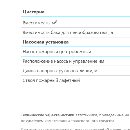
Цистерна
3
Вместимость, м
Вместимость бака для пенообразователя, л
Насосная установка
Насос пожарный центробежный
Расположение насоса и управление им
Длина напорных рукавных линий, м
Ствол пожарный лафетный
Технические характеристики
автотехники, приведенные на
покупателем комплектации транспортного средства.
При этом завод-изготовитель оставляет за собой право изм