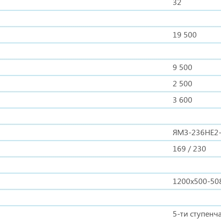
32
19 500
9 500
2 500
3 600
ЯМЗ-236НЕ2
169 / 230
1200х500-50
5-ти ступенч