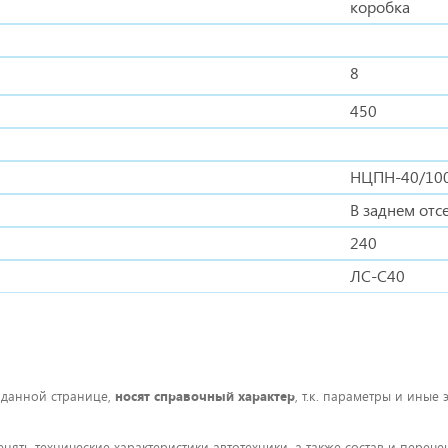
коробка
8
450
НЦПН-40/100
В заднем отс
240
ЛС-С40
 данной странице,
носят справочный характер
, т.к. параметры и иные
енять технические характеристики автотехники, а также состав и пере