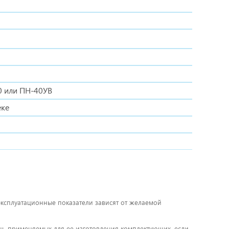
 или ПН-40УВ
еке
 эксплуатационные показатели зависят от желаемой
чень применяемых для ее изготовления комплектующих, если