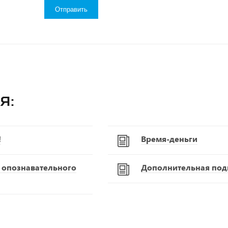
я:
!
Время-деньги
С опознавательного
Дополнительная подг