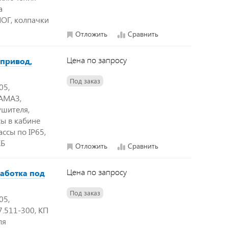
а
ПОГ, колпачки
Отложить
Сравнить
Цена по запросу
 привод,
Под заказ
05,
КАМАЗ,
ушителя,
ы в кабине
ссы по IP65,
КБ
Отложить
Сравнить
Цена по запросу
работка под
Под заказ
05,
7.511-300, КП
ля