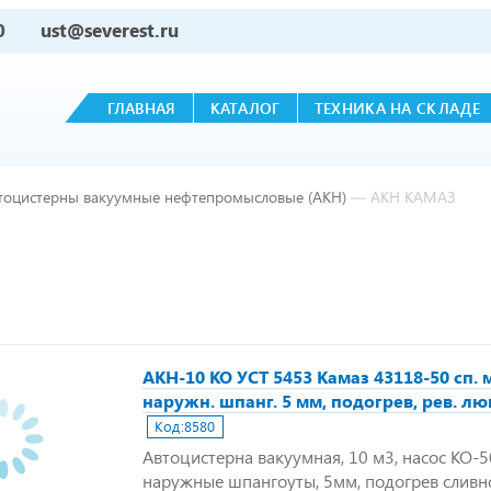
0
ust@severest.ru
ГЛАВНАЯ
КАТАЛОГ
ТЕХНИКА НА СКЛАДЕ
тоцистерны вакуумные нефтепромысловые (АКН)
—
АКН КАМАЗ
АКН-10 КО УСТ 5453 Камаз 43118-50 сп. 
наружн. шпанг. 5 мм, подогрев, рев. л
Код:
8580
Автоцистерна вакуумная, 10 м3, насос КО-5
наружные шпангоуты, 5мм, подогрев сливно