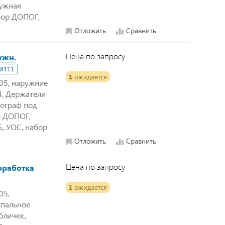
ружная
бор ДОПОГ,
Отложить
Сравнить
Цена по запросу
ужн.
8111
1
ожидается
505, наружние
54, Держатели
хограф под
о ДОПОГ,
, УОС, набор
Отложить
Сравнить
Цена по запросу
доработка
1
ожидается
05,
 спальное
бличек,