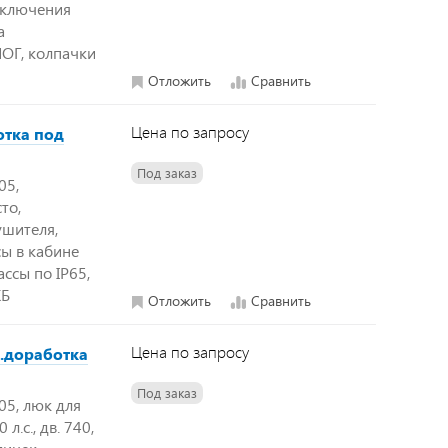
тключения
а
ПОГ, колпачки
Отложить
Сравнить
Цена по запросу
отка под
Под заказ
05,
то,
ушителя,
ы в кабине
ссы по IP65,
КБ
Отложить
Сравнить
Цена по запросу
м.доработка
Под заказ
05, люк для
л.с., дв. 740,