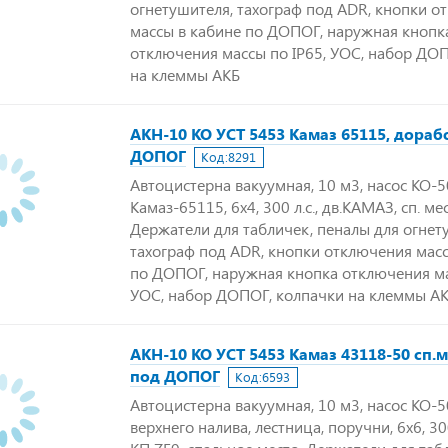
огнетушителя, тахограф под ADR, кнопки о
массы в кабине по ДОПОГ, наружная кнопк
отключения массы по IP65, УОС, набор ДО
на клеммы АКБ
АКН-10 КО УСТ 5453 Камаз 65115, дораб
ДОПОГ
Код:
8291
Автоцистерна вакуумная, 10 м3, насос КО-5
Камаз-65115, 6х4, 300 л.с., дв.КАМАЗ, сп. мес
Держатели для табличек, пеналы для огнет
тахограф под ADR, кнопки отключения масс
по ДОПОГ, наружная кнопка отключения ма
УОС, набор ДОПОГ, колпачки на клеммы А
АКН-10 КО УСТ 5453 Камаз 43118-50 сп.
под ДОПОГ
Код:
6593
Автоцистерна вакуумная, 10 м3, насос КО-5
верхнего налива, лестница, поручни, 6х6, 300 