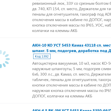
ревизионный люк, ЗЗУ со срезным болтом 6х6
дв. 740, КП 154, сп. место, Держатели для т
пеналы для огнетушителя, тахограф под AD
отключения массы в кабине по ДОПОГ, на
кнопка отключения массы по IP65, УОС, на
колпачки на клеммы АКБ
АКН-10 КО УСТ 5453 Камаз 43118 сп. ме
шпанг. 5 мм, подогрев, доработка под
Код:
1392
Автоцистерна вакуумная, 10 м3, насос КО-5
наружные шпангоуты, 5 мм, подогрев сливн
6х6, 300 л.с., дв. Камаз, сп. место, Держател
табличек, пеналы для огнетушителя, тахогр
кнопки отключения массы в кабине по ДОП
наружная кнопка отключения массы по IP65
ДОПОГ, колпачки на клеммы АКБ
АКН-6,5 ВК-3М УСТ 5453 Камаз 5350-66(D