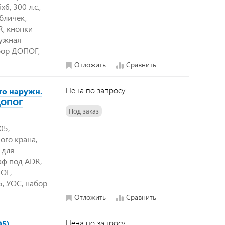
, 300 л.с.,
абличек,
R, кнопки
ружная
бор ДОПОГ,
Отложить
Сравнить
Цена по запросу
сто наружн.
 ДОПОГ
Под заказ
05,
ого крана,
и для
аф под ADR,
ОГ,
, УОС, набор
Отложить
Сравнить
Цена по запросу
5),