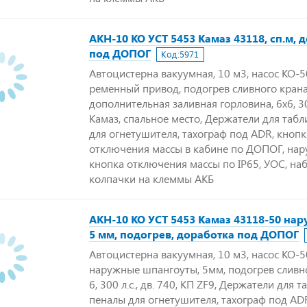
АКН-10 КО УСТ 5453 Камаз 43118, сп.м, 
под ДОПОГ
Код:
5971
Автоцистерна вакуумная, 10 м3, насос КО-5
ременный привод, подогрев сливного крана
дополнительная заливная горловина, 6х6, 300
Камаз, спальное место, Держатели для табл
для огнетушителя, тахограф под ADR, кноп
отключения массы в кабине по ДОПОГ, на
кнопка отключения массы по IP65, УОС, на
колпачки на клеммы АКБ
АКН-10 КО УСТ 5453 Камаз 43118-50 нар
5 мм, подогрев, доработка под ДОПОГ
Автоцистерна вакуумная, 10 м3, насос КО-5
наружные шпангоуты, 5мм, подогрев сливно
6, 300 л.с., дв. 740, КП ZF9, Держатели для т
пеналы для огнетушителя, тахограф под AD