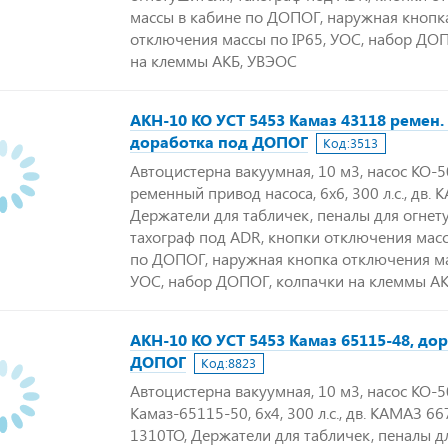
массы в кабине по ДОПОГ, наружная кнопк
отключения массы по IP65, УОС, набор ДО
на клеммы АКБ, УВЭОС
АКН-10 КО УСТ 5453 Камаз 43118 ремен.
доработка под ДОПОГ
Код:
3513
Автоцистерна вакуумная, 10 м3, насос КО-5
ременный привод насоса, 6х6, 300 л.с., дв. 
Держатели для табличек, пеналы для огнет
тахограф под ADR, кнопки отключения масс
по ДОПОГ, наружная кнопка отключения ма
УОС, набор ДОПОГ, колпачки на клеммы А
АКН-10 КО УСТ 5453 Камаз 65115-48, до
ДОПОГ
Код:
8823
Автоцистерна вакуумная, 10 м3, насос КО-5
Камаз-65115-50, 6х4, 300 л.с., дв. КАМАЗ 66
1310ТО, Держатели для табличек, пеналы д