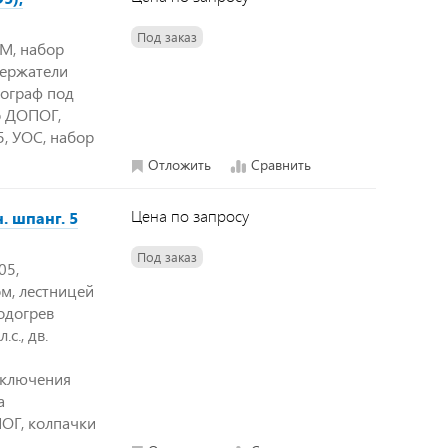
Под заказ
3М, набор
 Держатели
хограф под
о ДОПОГ,
, УОС, набор
Отложить
Сравнить
Цена по запросу
. шпанг. 5
Под заказ
05,
м, лестницей
одогрев
с., дв.
я
тключения
а
ПОГ, колпачки