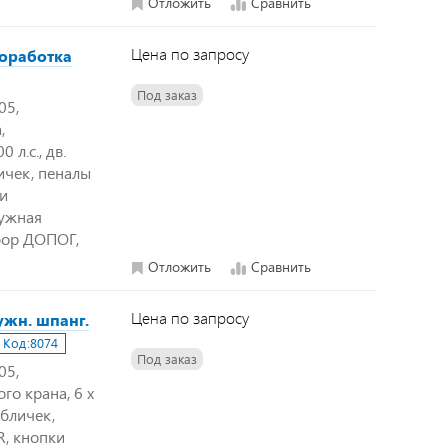
Отложить
Сравнить
Цена по запросу
доработка
Под заказ
05,
,
 л.с., дв.
ичек, пеналы
ки
ружная
бор ДОПОГ,
Отложить
Сравнить
Цена по запросу
ужн. шпанг.
Код:
8074
Под заказ
05,
го крана, 6 х
абличек,
R, кнопки