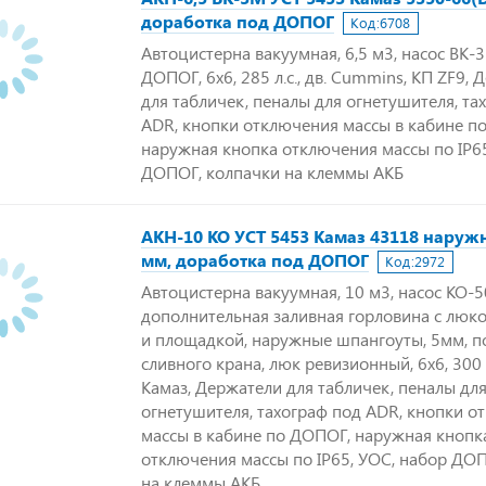
доработка под ДОПОГ
Код:
6708
Автоцистерна вакуумная, 6,5 м3, насос ВК-
ДОПОГ, 6х6, 285 л.с., дв. Cummins, КП ZF9,
для табличек, пеналы для огнетушителя, та
ADR, кнопки отключения массы в кабине п
наружная кнопка отключения массы по IP65
ДОПОГ, колпачки на клеммы АКБ
АКН-10 КО УСТ 5453 Камаз 43118 наружн
мм, доработка под ДОПОГ
Код:
2972
Автоцистерна вакуумная, 10 м3, насос КО-5
дополнительная заливная горловина с люко
и площадкой, наружные шпангоуты, 5мм, п
сливного крана, люк ревизионный, 6х6, 300 л.
Камаз, Держатели для табличек, пеналы дл
огнетушителя, тахограф под ADR, кнопки о
массы в кабине по ДОПОГ, наружная кнопк
отключения массы по IP65, УОС, набор ДО
на клеммы АКБ