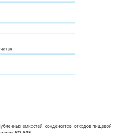
нчатая
убленных емкостей, конденсатов, отходов пищевой
насос КО-505
.