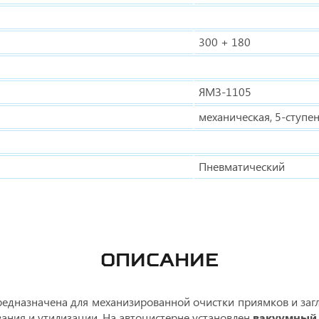
300 + 180
ЯМЗ-1105
механическая, 5-ступе
Пневматический
ОПИСАНИЕ
едназначена для механизированной очистки приямков и загл
ания и утилизации. На автоцистерне установлен
вакуумный 