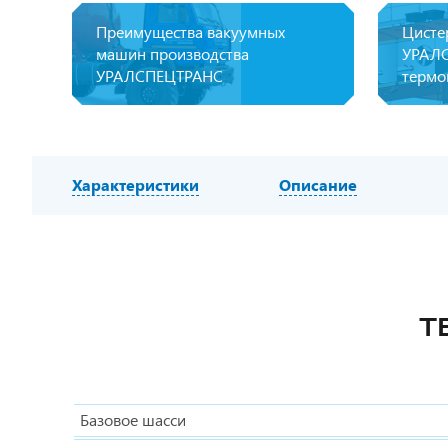
Преимущества вакуумных
Цисте
машин производства
УРАЛС
УРАЛСПЕЦТРАНС
термо
Характеристики
Описание
Т
Базовое шасси