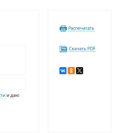
Распечатать
Скачать PDF
сти
и даю