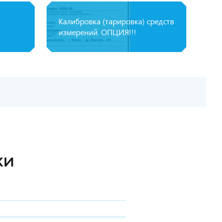
Калибровка (тарировка) средств
измерений. ОПЦИЯ!!!
КИ