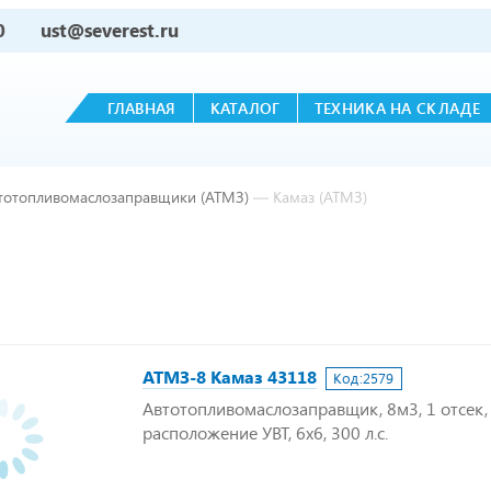
0
ust@severest.ru
ГЛАВНАЯ
КАТАЛОГ
ТЕХНИКА НА СКЛАДЕ
тотопливомаслозаправщики (АТМЗ)
—
Камаз (АТМЗ)
АТМЗ-8 Камаз 43118
Код:
2579
Автотопливомаслозаправщик, 8м3, 1 отсек,
расположение УВТ, 6х6, 300 л.с.