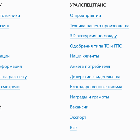
У
УРАЛСПЕЦТРАНС
втотехники
О предприятии
изинг
Техника нашего производства
3D экскурсия по складу
Одобрения типа ТС и ПТС
зации
Наши клиенты
информация
Анкета потребителя
я на рассылку
Дилерские свидетельства
 смотрели
Благодарственные письма
Награды и грамоты
Вакансии
М
Экспорт
Всё