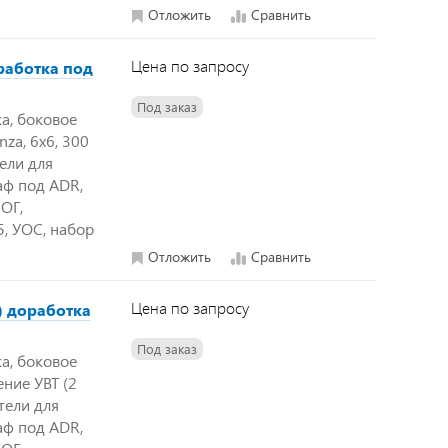
Отложить
Сравнить
Цена по запросу
работка под
Под заказ
а, боковое
za, 6х6, 300
тели для
аф под ADR,
ОГ,
, УОС, набор
Отложить
Сравнить
Цена по запросу
) доработка
Под заказ
а, боковое
ение УВТ (2
атели для
аф под ADR,