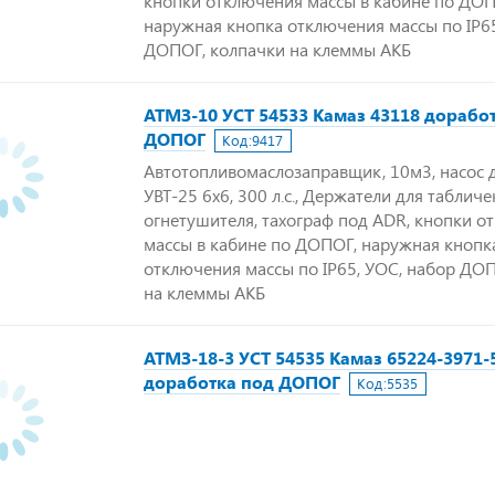
кнопки отключения массы в кабине по ДОП
наружная кнопка отключения массы по IP65
ДОПОГ, колпачки на клеммы АКБ
АТМЗ-10 УСТ 54533 Камаз 43118 дорабо
ДОПОГ
Код:
9417
Автотопливомаслозаправщик, 10м3, насос д
УВТ-25 6х6, 300 л.с., Держатели для табличе
огнетушителя, тахограф под ADR, кнопки о
массы в кабине по ДОПОГ, наружная кнопк
отключения массы по IP65, УОС, набор ДО
на клеммы АКБ
АТМЗ-18-3 УСТ 54535 Камаз 65224-3971-
доработка под ДОПОГ
Код:
5535