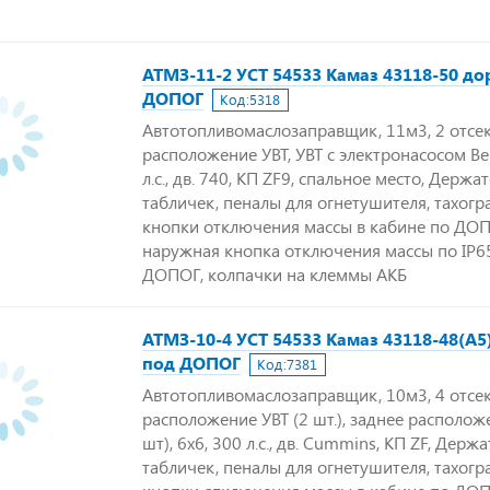
АТМЗ-11-2 УСТ 54533 Камаз 43118-50 до
ДОПОГ
Код:
5318
Автотопливомаслозаправщик, 11м3, 2 отсек
расположение УВТ, УВТ с электронасосом Ben
л.с., дв. 740, КП ZF9, спальное место, Держа
табличек, пеналы для огнетушителя, тахогр
кнопки отключения массы в кабине по ДОП
наружная кнопка отключения массы по IP65
ДОПОГ, колпачки на клеммы АКБ
АТМЗ-10-4 УСТ 54533 Камаз 43118-48(А5
под ДОПОГ
Код:
7381
Автотопливомаслозаправщик, 10м3, 4 отсек
расположение УВТ (2 шт.), заднее располож
шт), 6х6, 300 л.с., дв. Cummins, КП ZF, Держ
табличек, пеналы для огнетушителя, тахогр