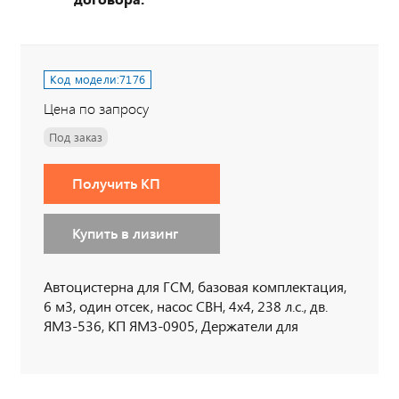
Код модели:
7176
Цена по запросу
Под заказ
Получить КП
Купить в лизинг
Автоцистерна для ГСМ, базовая комплектация,
6 м3, один отсек, насос СВН, 4х4, 238 л.с., дв.
ЯМЗ-536, КП ЯМЗ-0905, Держатели для
табличек, пеналы для огнетушителя, тахограф
под ADR, кнопки отключения массы в кабине по
ДОПОГ, наружная кнопка отключения массы по