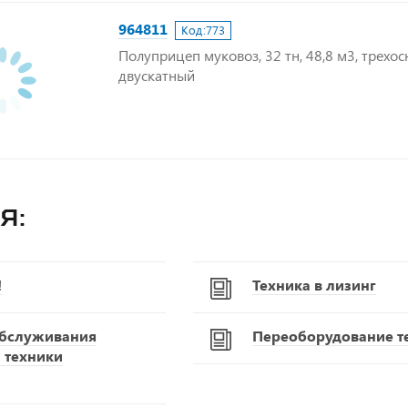
964811
Код:
773
Полуприцеп муковоз, 32 тн, 48,8 м3, трехос
двускатный
я:
!
Техника в лизинг
обслуживания
Переоборудование т
 техники