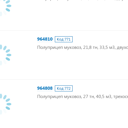
964810
Код:
771
Полуприцеп муковоз, 21,8 тн, 33,5 м3, дву
964808
Код:
772
Полуприцеп муковоз, 27 тн, 40,5 м3, трехо