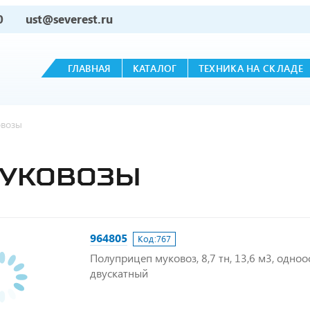
0
ust@severest.ru
ГЛАВНАЯ
КАТАЛОГ
ТЕХНИКА НА СКЛАДЕ
овозы
МУКОВОЗЫ
964805
Код:
767
Полуприцеп муковоз, 8,7 тн, 13,6 м3, одноо
двускатный