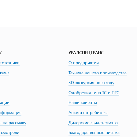
У
УРАЛСПЕЦТРАНС
втотехники
О предприятии
изинг
Техника нашего производства
3D экскурсия по складу
Одобрения типа ТС и ПТС
зации
Наши клиенты
информация
Анкета потребителя
я на рассылку
Дилерские свидетельства
 смотрели
Благодарственные письма