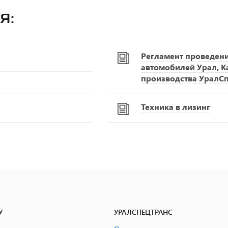
я:
Регламент проведен
автомобилей Урал, К
производства УралС
Техника в лизинг
У
УРАЛСПЕЦТРАНС