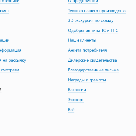
втотехники
О предприятии
изинг
Техника нашего производства
3D экскурсия по складу
Одобрения типа ТС и ПТС
зации
Наши клиенты
информация
Анкета потребителя
я на рассылку
Дилерские свидетельства
 смотрели
Благодарственные письма
Награды и грамоты
Вакансии
М
Экспорт
Всё