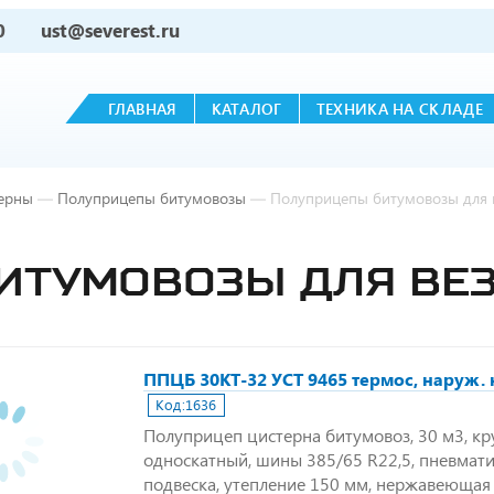
0
ust@severest.ru
ГЛАВНАЯ
КАТАЛОГ
ТЕХНИКА НА СКЛАДЕ
ерны
—
Полуприцепы битумовозы
—
Полуприцепы битумовозы для 
ИТУМОВОЗЫ ДЛЯ ВЕ
ППЦБ 30КТ-32 УСТ 9465 термос, наруж. 
Код:
1636
Полуприцеп цистерна битумовоз, 30 м3, кру
односкатный, шины 385/65 R22,5, пневмат
подвеска, утепление 150 мм, нержавеющая 