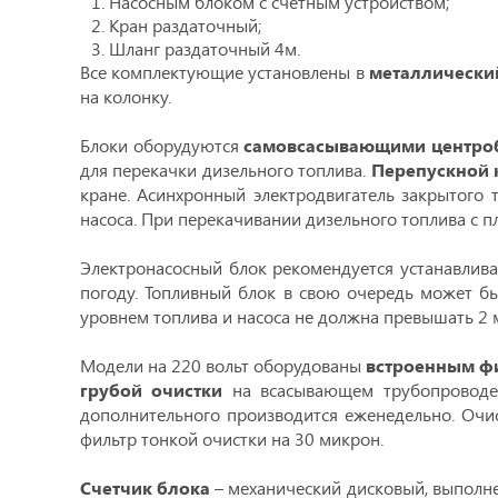
Насосным блоком с счетным устройством;
Кран раздаточный;
Шланг раздаточный 4м.
Все комплектующие установлены в
металлически
на колонку.
Блоки оборудуются
самовсасывающими центро
для перекачки дизельного топлива.
Перепускной 
кране. Асинхронный электродвигатель закрытого
насоса. При перекачивании дизельного топлива с пл
Электронасосный блок рекомендуется устанавлива
погоду. Топливный блок в свою очередь может бы
уровнем топлива и насоса не должна превышать 2 
Модели на 220 вольт оборудованы
встроенным ф
грубой очистки
на всасывающем трубопроводе (
дополнительного производится еженедельно. Очис
фильтр тонкой очистки на 30 микрон.
Счетчик блока
– механический дисковый, выполне