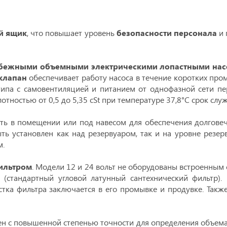
й ящик
, что повышает уровень
безопасности персонала
и 
бежными объемными электрическими лопастными нас
клапан
обеспечивает работу насоса в течение коротких пр
 типа с самовентиляцией и питанием от однофазной сети п
отностью от 0,5 до 5,35 cSt при температуре 37,8°С срок слу
ть в помещении или под навесом для обеспечения долговеч
ть установлен как над резервуаром, так и на уровне резе
м.
ильтром
. Модели 12 и 24 вольт не оборудованы встроенным
стандартный угловой латунный сантехнический фильтр). 
тка фильтра заключается в его промывке и продувке. Так
н с повышенной степенью точности для определения объема 