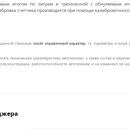
емым итогом по литрам и трехзначной с обнуляемым ито
ибровка счетчика производится при помощи калибровочного 
 данной странице,
носят справочный характер
, т.к. параметры и иные
енять технические характеристики автотехники, а также состав и пере
ов конструкции, работоспособности автотехники и не изменяют ее на
джера