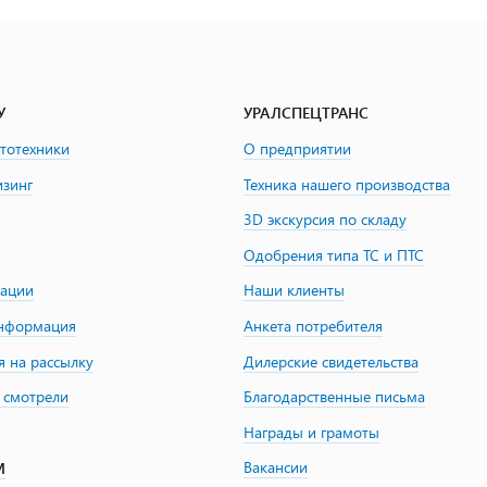
У
УРАЛСПЕЦТРАНС
втотехники
О предприятии
изинг
Техника нашего производства
3D экскурсия по складу
Одобрения типа ТС и ПТС
зации
Наши клиенты
информация
Анкета потребителя
я на рассылку
Дилерские свидетельства
 смотрели
Благодарственные письма
Награды и грамоты
Вакансии
М