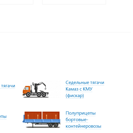
Седельные тягачи
 тягачи
Камаз с КМУ
(фискар)
Полуприцепы
епы
бортовые-
контейнеровозы