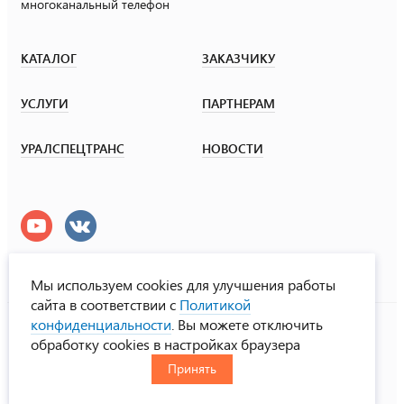
многоканальный телефон
КАТАЛОГ
ЗАКАЗЧИКУ
УСЛУГИ
ПАРТНЕРАМ
УРАЛСПЕЦТРАНС
НОВОСТИ
Мы используем cookies для улучшения работы
сайта в соответствии с
Политикой
УралСпецТранс
конфиденциальности
. Вы можете отключить
© ООО «Урал СТ», 2000-2026
обработку cookies в настройках браузера
Политика конфиденциальности
Принять
RUS
ENG
CHN