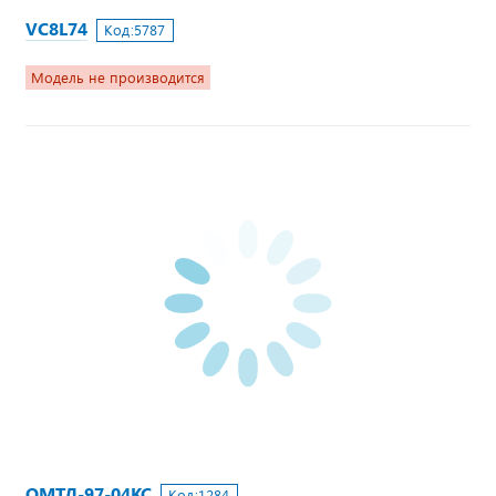
VC8L74
Код:
5787
Модель не производится
ОМТЛ-97-04КС
Код:
1284