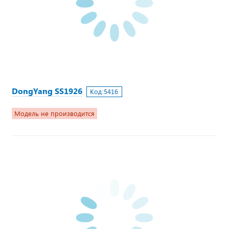
DongYang SS1926
Код:
5416
Модель не производится