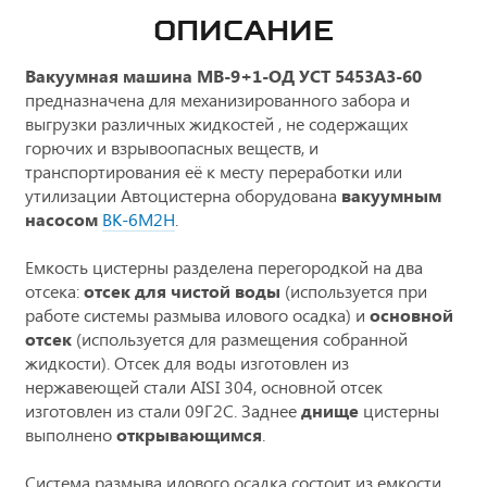
ОПИСАНИЕ
Вакуумная машина МВ-9+1-ОД УСТ 5453A3-60
предназначена для
механизированного забора и
выгрузки различных жидкостей , не содержащих
горючих и взрывоопасных веществ, и
транспортирования её к месту переработки или
утилизации Автоцистерна оборудована
вакуумным
насосом
ВК-6М2Н
.
Емкость цистерны разделена перегородкой на два
отсека:
отсек для чистой воды
(используется при
работе системы размыва илового осадка) и
основной
отсек
​​​​​​(используется для размещения собранной
жидкости). Отсек для воды изготовлен из
нержавеющей стали AISI 304, основной отсек
изготовлен из стали 09Г2С. Заднее
днище
цистерны
выполнено
открывающимся
.
Система размыва илового осадка состоит из емкости