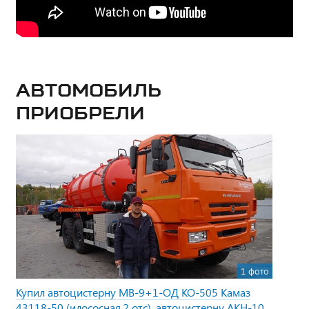
Автомобиль
приобрели
1 фото
Купил автоцистерну МВ-9+1-ОД КО-505 Камаз
43118-50 (илососная,2 отс), автоцистерну АКН-10