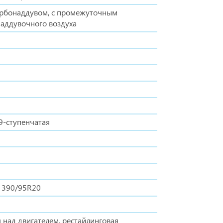
урбонаддувом, с промежуточным
аддувочного воздуха
9-ступенчатая
 390/95R20
 над двигателем, рестайлинговая