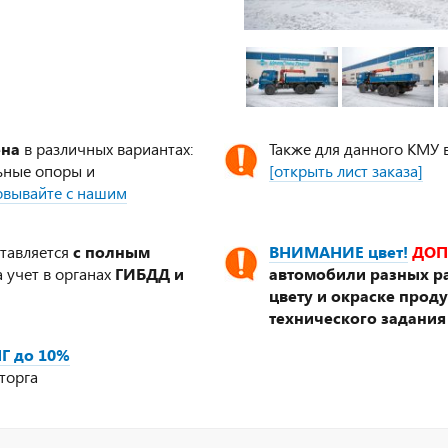
ена
в различных вариантах:
Также для данного КМУ 
ьные опоры и
[открыть лист заказа]
совывайте с нашим
ставляется
с полным
ВНИМАНИЕ цвет!
ДОП
 учет в органах
ГИБДД и
автомобили разных ра
цвету и окраске прод
технического задания
Г до 10%
торга