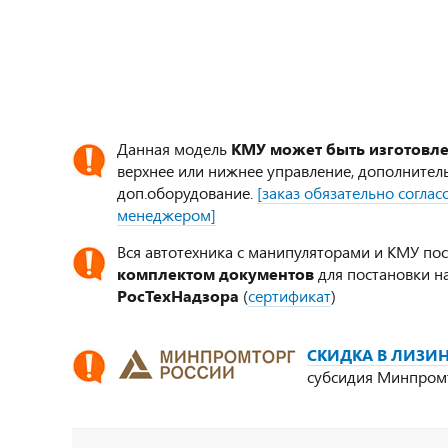
Данная модель
КМУ может быть изготовл
верхнее или нижнее управление, дополнител
доп.оборудование.
[заказ обязательно согла
менеджером]
Вся автотехника с манипуляторами и КМУ по
комплектом документов
для постановки на
РосТехНадзора
(
сертификат
)
СКИДКА В ЛИЗИН
субсидия Минпром