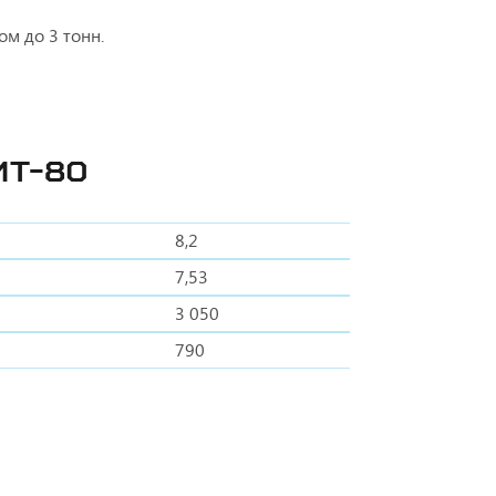
м до 3 тонн.
ИТ-80
8,2
7,53
3 050
790