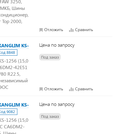
, FAW 3250,
, МКБ, Шины
 кондиционер,
 Top 2000,
Отложить
Сравнить
Цена по запросу
 KANGLIM KS-
Код:
8848
Под заказ
S-1256 (15,0
 CA6DM2-42E51
80 R22.5,
 независимый
ВЭОС
Отложить
Сравнить
Цена по запросу
 KANGLIM KS-
Код:
9082
Под заказ
S-1256 (15,0
 ДВС CA6DM2-
Б, Шины