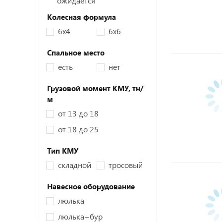
ожидается
Колесная формула
6х4
6х6
Спальное место
есть
нет
Грузовой момент КМУ,
тн/
м
от 13 до 18
от 18 до 25
Тип КМУ
складной
тросовый
Навесное оборудование
люлька
люлька+бур