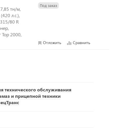
Под заказ
7,85 тн/м,
420 л.с.),
315/80 R
нер,
 Top 2000,
Отложить
Сравнить
ия технического обслуживания
амаз и прицепной техники
пецТранс