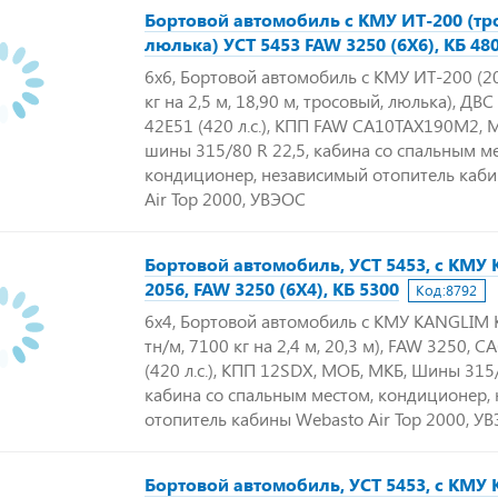
Бортовой автомобиль с КМУ ИТ-200 (тр
люлька) УСТ 5453 FAW 3250 (6Х6), КБ 48
6х6, Бортовой автомобиль с КМУ ИТ-200 (20
кг на 2,5 м, 18,90 м, тросовый, люлька), Д
42E51 (420 л.с.), КПП FAW CA10TAX190M2, 
шины 315/80 R 22,5, кабина со спальным м
кондиционер, независимый отопитель каб
Air Top 2000, УВЭОС
Бортовой автомобиль, УСТ 5453, с КМУ
2056, FAW 3250 (6Х4), КБ 5300
Код:
8792
6х4, Бортовой автомобиль с КМУ KANGLIM 
тн/м, 7100 кг на 2,4 м, 20,3 м), FAW 3250,
(420 л.с.), КПП 12SDX, МОБ, МКБ, Шины 315/
кабина со спальным местом, кондиционер,
отопитель кабины Webasto Air Top 2000, У
Бортовой автомобиль, УСТ 5453, с КМУ