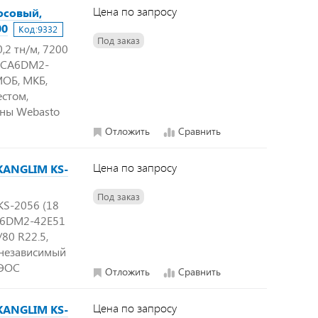
Цена по запросу
осовый,
00
Код:
9332
Под заказ
,2 тн/м, 7200
ВС CA6DM2-
МОБ, МКБ,
естом,
ины Webasto
Отложить
Сравнить
Цена по запросу
 KANGLIM KS-
Под заказ
KS-2056 (18
 CA6DM2-42E51
80 R22.5,
 независимый
ВЭОС
Отложить
Сравнить
Цена по запросу
 KANGLIM KS-