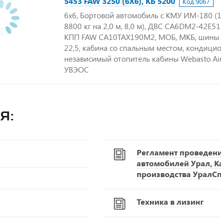
5453 FAW 3250 (6Х6), КБ 5200
Код:
9067
6х6, Бортовой автомобиль с КМУ ИМ-180 (1
8800 кг на 2,0 м, 8,0 м), ДВС CA6DM2-42E51 (
КПП FAW CA10TAX190M2, МОБ, МКБ, шины 
22,5, кабина со спальным местом, кондицио
независимый отопитель кабины Webasto Air
УВЭОС
я:
Регламент проведен
автомобилей Урал, К
производства УралС
Техника в лизинг