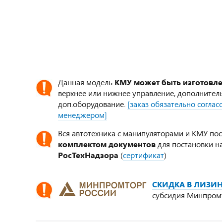
Данная модель
КМУ может быть изготовл
верхнее или нижнее управление, дополнител
доп.оборудование.
[заказ обязательно согла
менеджером]
Вся автотехника с манипуляторами и КМУ по
комплектом документов
для постановки на
РосТехНадзора
(
сертификат
)
СКИДКА В ЛИЗИН
субсидия Минпром