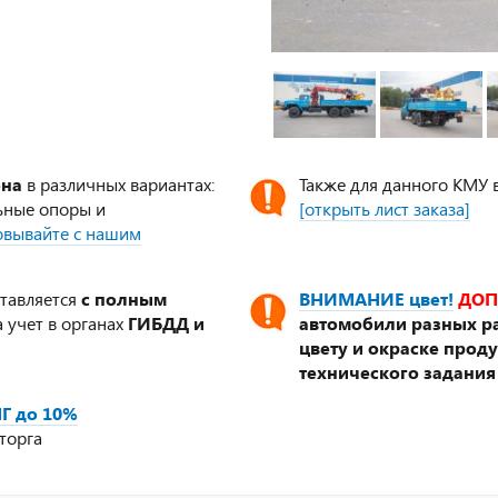
ена
в различных вариантах:
Также для данного КМУ 
ьные опоры и
[открыть лист заказа]
совывайте с нашим
ставляется
с полным
ВНИМАНИЕ цвет!
ДОП
 учет в органах
ГИБДД и
автомобили разных ра
цвету и окраске прод
технического задания
Г до 10%
торга