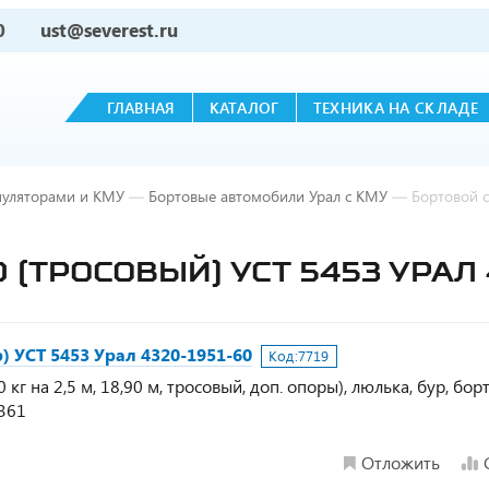
0
ust@severest.ru
ГЛАВНАЯ
КАТАЛОГ
ТЕХНИКА НА СКЛАДЕ
пуляторами и КМУ
—
Бортовые автомобили Урал с КМУ
—
Бортовой 
 (ТРОСОВЫЙ) УСТ 5453 УРАЛ 
) УСТ 5453 Урал 4320-1951-60
Код:
7719
кг на 2,5 м, 18,90 м, тросовый, доп. опоры), люлька, бур, бор
2361
Отложить